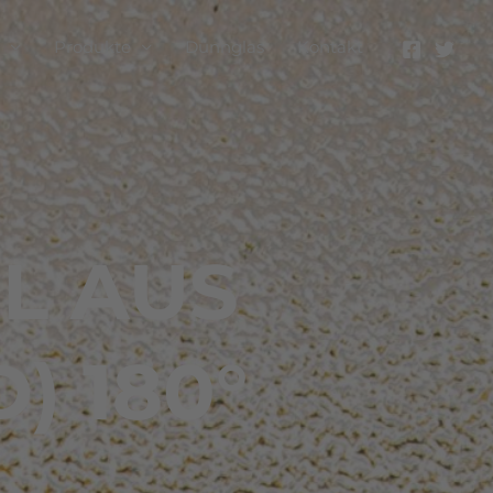
Produkte
Dünnglas
Kontakt
L AUS
) 180°